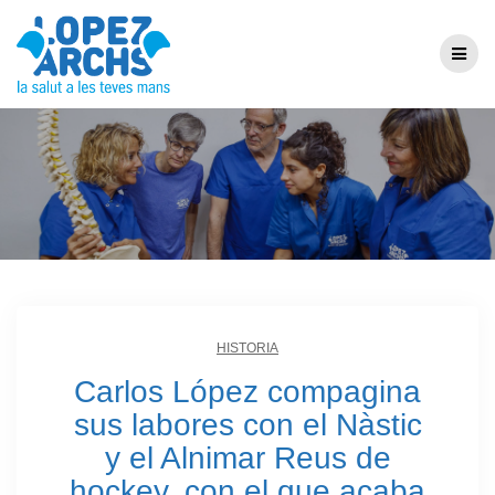
Carlos López compagina sus labores con el
Nàstic y el Alnimar Reus de hockey, con el que
HISTORIA
acaba de ganar la Copa de Europa.
Carlos López compagina
sus labores con el Nàstic
y el Alnimar Reus de
hockey, con el que acaba